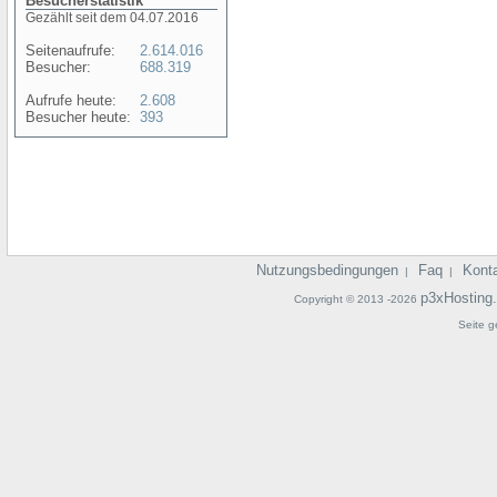
Besucherstatistik
Gezählt seit dem 04.07.2016
Seitenaufrufe:
2.614.016
Besucher:
688.319
Aufrufe heute:
2.608
Besucher heute:
393
Nutzungsbedingungen
Faq
Kont
|
|
p3xHosting
Copyright © 2013 -2026
Seite g