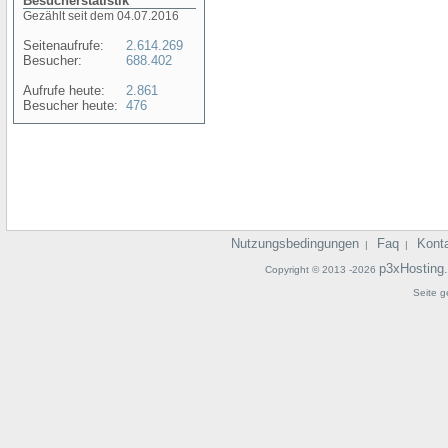
Besucherstatistik
Gezählt seit dem 04.07.2016
Seitenaufrufe:
2.614.269
Besucher:
688.402
Aufrufe heute:
2.861
Besucher heute:
476
Nutzungsbedingungen
Faq
Kont
|
|
p3xHosting
Copyright © 2013 -2026
Seite g