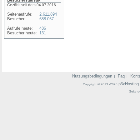
Besucherstatistik
Gezählt seit dem 04.07.2016
Seitenaufrufe:
2.611.894
Besucher:
688.057
Aufrufe heute:
486
Besucher heute:
131
Nutzungsbedingungen
Faq
Kont
|
|
p3xHosting
Copyright © 2013 -2026
Seite g