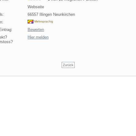
Webseite
s:
66557 Illingen Neunkirchen
n:
Mehrsprachig
intrag:
Bewerten
ekt?
Hier melden
rstoss?
Zurück