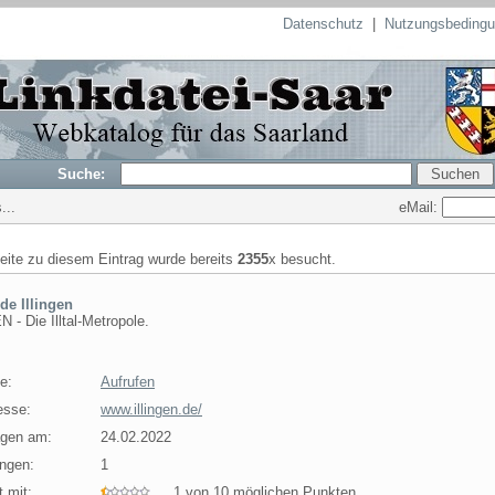
Datenschutz
|
Nutzungsbeding
Suche:
eMail:
...
seite zu diesem Eintrag wurde bereits
2355
x besucht.
e Illingen
 - Die Illtal-Metropole.
e:
Aufrufen
esse:
www.illingen.de/
agen am:
24.02.2022
ngen:
1
 mit:
1 von 10 möglichen Punkten